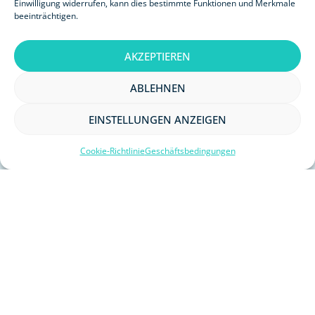
Einwilligung widerrufen, kann dies bestimmte Funktionen und Merkmale
beeinträchtigen.
Malaysia
,
Thailand
12 Tage - 11 Nächte
AKZEPTIEREN
ABLEHNEN
€
2,149
ANSEHEN
EINSTELLUNGEN ANZEIGEN
Cookie-Richtlinie
Geschäftsbedingungen